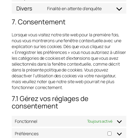
to
fonts
Divers
service
Finalité en attente d’enquête
Consent
google-
to
maps
7. Consentement
service
divers
Lorsque vous visitez notre site web pour la première fois,
nous vous montrerons une fenêtre contextuelle avec une
explication sur les cookies. Dès que vous cliquez sur
« Enregistrer les préférences » vous nous autorisez à utiliser
les catégories de cookies et d’extensions que vous avez
sélectionnés dans la fenêtre contextuelle, comme décrit
dans la présente politique de cookies. Vous pouvez
désactiver l’utilisation des cookies via votre navigateur,
mais veuillez noter que notre site web pourrait ne plus
fonctionner correctement.
7.1 Gérez vos réglages de
consentement
Fonctionnel
Toujours activé
Préférences
Préférences