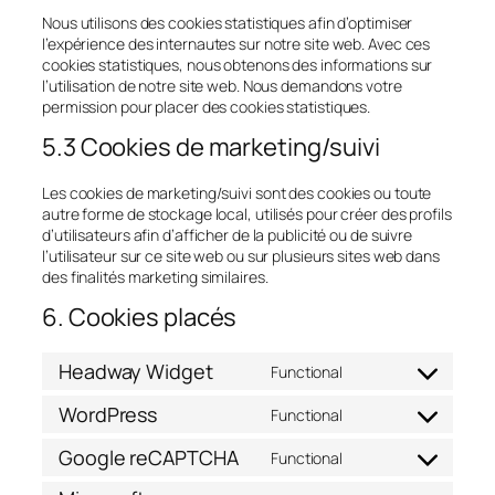
Nous utilisons des cookies statistiques afin d’optimiser
l’expérience des internautes sur notre site web. Avec ces
cookies statistiques, nous obtenons des informations sur
l’utilisation de notre site web. Nous demandons votre
permission pour placer des cookies statistiques.
5.3 Cookies de marketing/suivi
Les cookies de marketing/suivi sont des cookies ou toute
autre forme de stockage local, utilisés pour créer des profils
d’utilisateurs afin d’afficher de la publicité ou de suivre
l’utilisateur sur ce site web ou sur plusieurs sites web dans
des finalités marketing similaires.
6. Cookies placés
Headway Widget
Functional
Consent
to
WordPress
Functional
service
Consent
headway-
to
Google reCAPTCHA
Functional
widget
service
Consent
wordpress
to