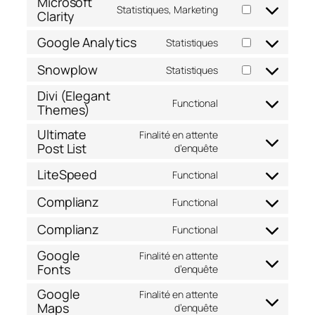
Microsoft
service
Statistiques, Marketing
Clarity
Consent
google-
to
recaptcha
Google Analytics
service
Statistiques
Consent
microsoft-
to
Snowplow
clarity
Statistiques
service
Consent
google-
to
Divi (Elegant
analytics
service
Functional
Themes)
Consent
snowplow
to
Ultimate
Finalité en attente
service
Post List
Consent
d’enquête
divi-
to
(elegant-
LiteSpeed
service
Functional
themes)
Consent
ultimate-
to
Complianz
post-
Functional
service
Consent
list
litespeed
to
Complianz
Functional
service
Consent
complianz
to
Google
Finalité en attente
service
Fonts
Consent
d’enquête
complianz
to
Google
Finalité en attente
service
Maps
Consent
d’enquête
google-