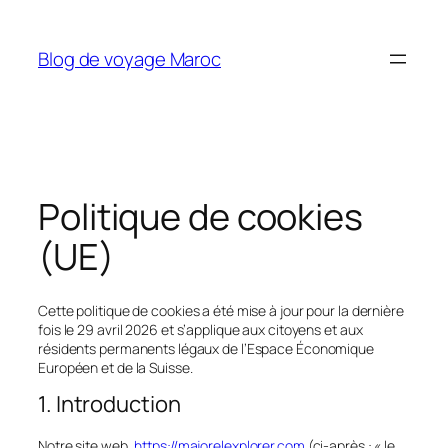
Aller
au
Blog de voyage Maroc
contenu
Politique de cookies
(UE)
Cette politique de cookies a été mise à jour pour la dernière
fois le 29 avril 2026 et s’applique aux citoyens et aux
résidents permanents légaux de l’Espace Économique
Européen et de la Suisse.
1. Introduction
Notre site web,
https://majorelexplorer.com
(ci-après : « le