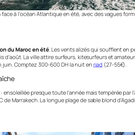
ace à l’océan Atlantique en été, avec des vagues formée
ion du Maroc en été
. Les vents alizés qui soufflent en
d’août. La ville attire surfeurs, kitesurfeurs et amateur
n juin. Comptez 300-600 DH la nuit en
riad
(27-55€).
raîche
 ensoleillée presque toute l’année mais tempérée par l’A
°C de Marrakech. La longue plage de sable blond d’Agadir