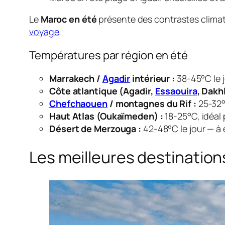
Le
Maroc en été
présente des contrastes climati
voyage
.
Températures par région en été
Marrakech /
Agadir
intérieur :
38-45°C le j
Côte atlantique (Agadir,
Essaouira
, Dakhl
Chefchaouen
/ montagnes du Rif :
25-32°
Haut Atlas (Oukaïmeden) :
18-25°C, idéal
Désert de Merzouga :
42-48°C le jour — à 
Les meilleures destination