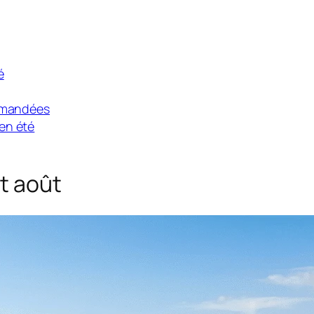
é
ommandées
en été
et août