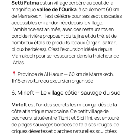
Setti Fatma
est un village berbère au bout de la
magnifique
vallée de l’Ourika
, à seulement 60 km
de Marrakech. Il est célèbre pour ses sept cascades
accessibles en randonnée depuis le village.
L’ambiance est animée, avec des restaurants en
bord de rivière proposant du tajine et du thé, et de
nombreux étals de produits locaux (argan, safran,
bijoux berbères). C’est l’excursion idéale depuis
Marrakech pour se ressourcer dans la fraîcheur de
l’Atlas.
Province de Al Haouz — 60 km de Marrakech,
1h15 en voiture ou excursion organisée
6. Mirleft — Le village côtier sauvage du sud
Mirleft
est l’un des secrets les mieux gardés de la
côte atlantique marocaine. Ce petit village de
pêcheurs, situé entre Tiznit et Sidi Ifni, est entouré
de plages sauvages bordées de falaises rouges, de
criques désertes et d’arches naturelles sculptées