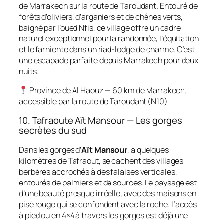
de Marrakech sur la route de Taroudant. Entouré de
forêts d’oliviers, d’arganiers et de chênes verts,
baigné par l’oued Nfis, ce village offre un cadre
naturel exceptionnel pour la randonnée, l’équitation
et le farniente dans un riad-lodge de charme. C’est
une escapade parfaite depuis Marrakech pour deux
nuits.
Province de Al Haouz — 60 km de Marrakech,
accessible par la route de Taroudant (N10)
10. Tafraoute Aït Mansour — Les gorges
secrètes du sud
Dans les gorges d’
Aït Mansour
, à quelques
kilomètres de Tafraout, se cachent des villages
berbères accrochés à des falaises verticales,
entourés de palmiers et de sources. Le paysage est
d’une beauté presque irréelle, avec des maisons en
pisé rouge qui se confondent avec la roche. L’accès
à pied ou en 4×4 à travers les gorges est déjà une