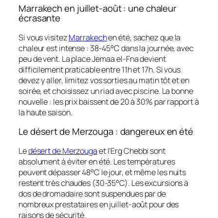
Marrakech en juillet-août : une chaleur
écrasante
Si vous visitez
Marrakech
en été, sachez que la
chaleur est intense : 38-45°C dans la journée, avec
peu de vent. La place Jemaa el-Fna devient
difficilement praticable entre 11h et 17h. Si vous
devez y aller, limitez vos sorties au matin tôt et en
soirée, et choisissez un riad avec piscine. La bonne
nouvelle : les prix baissent de 20 à 30% par rapport à
la haute saison.
Le désert de Merzouga : dangereux en été
Le
désert de Merzouga
et l’Erg Chebbi sont
absolument à éviter en été. Les températures
peuvent dépasser 48°C le jour, et même les nuits
restent très chaudes (30-35°C). Les excursions à
dos de dromadaire sont suspendues par de
nombreux prestataires en juillet-août pour des
raisons de sécurité.