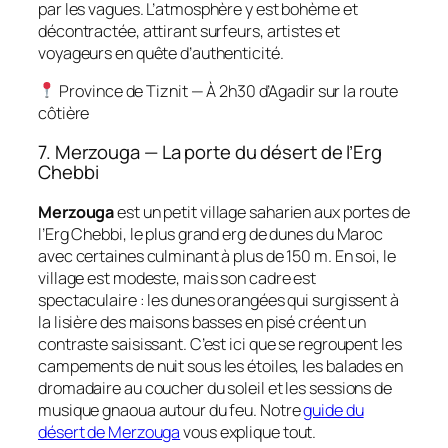
par les vagues. L’atmosphère y est bohème et
décontractée, attirant surfeurs, artistes et
voyageurs en quête d’authenticité.
Province de Tiznit — À 2h30 d’Agadir sur la route
côtière
7. Merzouga — La porte du désert de l’Erg
Chebbi
Merzouga
est un petit village saharien aux portes de
l’Erg Chebbi, le plus grand erg de dunes du Maroc
avec certaines culminant à plus de 150 m. En soi, le
village est modeste, mais son cadre est
spectaculaire : les dunes orangées qui surgissent à
la lisière des maisons basses en pisé créent un
contraste saisissant. C’est ici que se regroupent les
campements de nuit sous les étoiles, les balades en
dromadaire au coucher du soleil et les sessions de
musique gnaoua autour du feu. Notre
guide du
désert de Merzouga
vous explique tout.