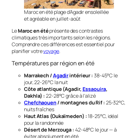
Maroc en été plage d’Agadir ensoleillée
et agréable en juillet-août
Le
Maroc en été
présente des contrastes
climatiques très importants selon les régions.
Comprendre ces différences est essentiel pour
planifier votre
voyage
.
Températures par région en été
Marrakech /
Agadir
intérieur :
38-45°C le
jour, 22-26°C la nuit
Côte atlantique (Agadir,
Essaouira
,
Dakhla) :
22-28°C grâce à l’alizé
Chefchaouen
/ montagnes du Rif :
25-32°C,
nuits fraîches
Haut Atlas (Oukaïmeden) :
18-25°C, idéal
pour la randonnée
Désert de Merzouga :
42-48°C le jour — à
éviter absolument en été