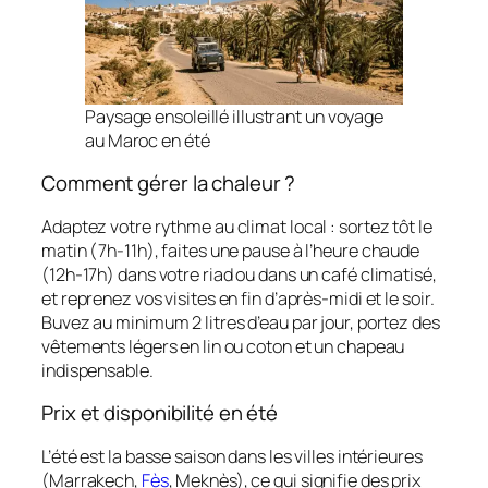
Paysage ensoleillé illustrant un voyage
au Maroc en été
Comment gérer la chaleur ?
Adaptez votre rythme au climat local : sortez tôt le
matin (7h-11h), faites une pause à l’heure chaude
(12h-17h) dans votre riad ou dans un café climatisé,
et reprenez vos visites en fin d’après-midi et le soir.
Buvez au minimum 2 litres d’eau par jour, portez des
vêtements légers en lin ou coton et un chapeau
indispensable.
Prix et disponibilité en été
L’été est la basse saison dans les villes intérieures
(Marrakech,
Fès
, Meknès), ce qui signifie des prix