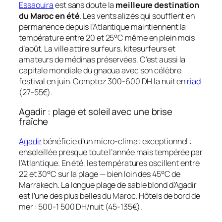
Essaouira
est sans doute la
meilleure destination
du Maroc en été
. Les vents alizés qui soufflent en
permanence depuis l’Atlantique maintiennent la
température entre 20 et 25°C même en plein mois
d’août. La ville attire surfeurs, kitesurfeurs et
amateurs de médinas préservées. C’est aussi la
capitale mondiale du gnaoua avec son célèbre
festival en juin. Comptez 300-600 DH la nuit en
riad
(27-55€).
Agadir : plage et soleil avec une brise
fraîche
Agadir
bénéficie d’un micro-climat exceptionnel :
ensoleillée presque toute l’année mais tempérée par
l’Atlantique. En été, les températures oscillent entre
22 et 30°C sur la plage — bien loin des 45°C de
Marrakech. La longue plage de sable blond d’Agadir
est l’une des plus belles du Maroc. Hôtels de bord de
mer : 500-1 500 DH/nuit (45-135€).