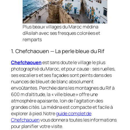
Plus beaux villages du Maroc médina
d’Asilah avec ses fresques colorées et
remparts
1. Chefchaouen — La perle bleue du Rif
Chefchaouen
est sans doute le village le plus
photographié du Maroc, et pour cause : ses ruelles,
ses escaliers et ses façades sont peints dans des
nuances de bleu et de blanc absolument
envoûtantes. Perchée dans les montagnes du Rif à
600 m d’altitude, la « ville bleue » offre une
atmosphère apaisante, loin de l’agitation des
grandes cités. La médina est compacte et facile à
explorer à pied. Notre
guide complet de
Chefchaouen
vous donnera toutes les informations
pour planifier votre visite.