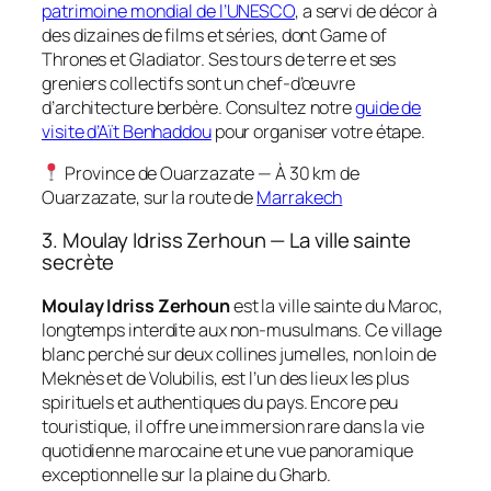
patrimoine mondial de l’UNESCO
, a servi de décor à
des dizaines de films et séries, dont Game of
Thrones et Gladiator. Ses tours de terre et ses
greniers collectifs sont un chef-d’œuvre
d’architecture berbère. Consultez notre
guide de
visite d’Aït Benhaddou
pour organiser votre étape.
Province de Ouarzazate — À 30 km de
Ouarzazate, sur la route de
Marrakech
3. Moulay Idriss Zerhoun — La ville sainte
secrète
Moulay Idriss Zerhoun
est la ville sainte du Maroc,
longtemps interdite aux non-musulmans. Ce village
blanc perché sur deux collines jumelles, non loin de
Meknès et de Volubilis, est l’un des lieux les plus
spirituels et authentiques du pays. Encore peu
touristique, il offre une immersion rare dans la vie
quotidienne marocaine et une vue panoramique
exceptionnelle sur la plaine du Gharb.