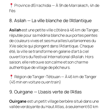
Province d’Errachidia — À 9h de Marrakech, 4h de
Fès
8. Asilah — La ville blanche de l’Atlantique
Asilah
est une petite ville côtière à 46 km de Tanger,
réputée pour sa médina blanche aux portes peintes
de couleurs vives et ses murailles lusitaniennes du
XVe siècle qui plongent dans l’Atlantique. Chaque
été, la ville se transforme en galerie d’art à ciel
ouvert lors du Festival International d’Asilah. Hors
saison, elle retrouve son calme et son charme
authentique de village de pêcheurs.
Région de Tanger-Tétouan — À 46 km de Tanger
(45 min en voiture ou en train)
9. Ouirgane — L’oasis verte de l’Atlas
Ouirgane
est un petit village berbère situé dans une
vallée verdoyante du Haut Atlas, à seulement 60 km