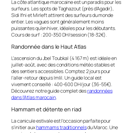
La côte atlantique marocaine est un paradis pour les
surfeurs. Les spots de Taghazout (près d’Agadir),
Sidi Ifni et Mirleft attirent des surfeurs du monde
entier. Les vagues sont généralement moins
puissantes qu’en hiver, idéales pour les débutants.
Cours de surf : 200-350 DH/session (18-32€).
Randonnée dans le Haut Atlas
L’ascension du Jbel Toubkal (4 167 m) est idéale en
juillet-août, avec des conditions météo stables et
des sentiers accessibles. Comptez 2 jours pour
l’aller-retour depuis Imlil. Un guide local est
vivement conseillé : 400-600 DH/jour (36-55€).
Découvrez notre guide complet des
randonnées
dans l’Atlas marocain
.
Hammam et détente en riad
La canicule estivale est l’occasion parfaite pour
s’initier aux
hammams traditionnels
du Maroc. Une