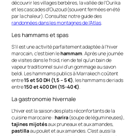
découvrir les villages berbères, la vallée de l’Ourika
et les cascades d’Ouzoud (souvent fermées en été
par la chaleur). Consultez notre guide des
randonnées dans les montagnes de l’Atlas
.
Les hammams et spas
S’il est une activité parfaitement adaptée à l’hiver
marocain, c’est bien le
hammam
. Après une journée
de visites dans le froid, rien de tel qu’un bain de
vapeur traditionnel suivi d’un gommage au savon
beldi. Les hammams publics à Marrakech coûtent
entre
15 et 50 DH (1,5 – 5 €)
, les hammams de riads
entre
150 et 400 DH (15-40 €)
.
La gastronomie hivernale
L’hiver est la saison des plats réconfortants de la
cuisine marocaine :
harira
(soupe de légumineuses),
tajines mijotés
aux pruneaux et aux amandes,
pastilla
au poulet et aux amandes. C’est aussi la