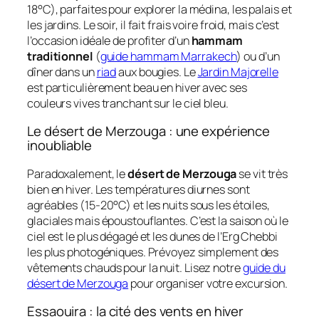
18°C), parfaites pour explorer la médina, les palais et
les jardins. Le soir, il fait frais voire froid, mais c’est
l’occasion idéale de profiter d’un
hammam
traditionnel
(
guide hammam Marrakech
) ou d’un
dîner dans un
riad
aux bougies. Le
Jardin Majorelle
est particulièrement beau en hiver avec ses
couleurs vives tranchant sur le ciel bleu.
Le désert de Merzouga : une expérience
inoubliable
Paradoxalement, le
désert de Merzouga
se vit très
bien en hiver. Les températures diurnes sont
agréables (15-20°C) et les nuits sous les étoiles,
glaciales mais époustouflantes. C’est la saison où le
ciel est le plus dégagé et les dunes de l’Erg Chebbi
les plus photogéniques. Prévoyez simplement des
vêtements chauds pour la nuit. Lisez notre
guide du
désert de Merzouga
pour organiser votre excursion.
Essaouira : la cité des vents en hiver