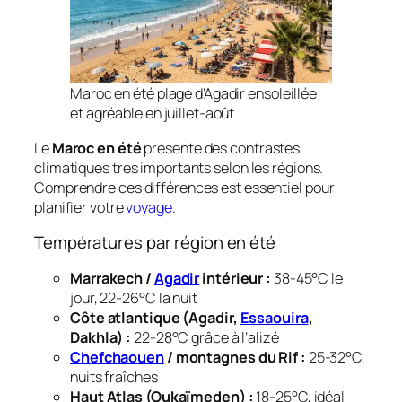
Maroc en été plage d’Agadir ensoleillée
et agréable en juillet-août
Le
Maroc en été
présente des contrastes
climatiques très importants selon les régions.
Comprendre ces différences est essentiel pour
planifier votre
voyage
.
Températures par région en été
Marrakech /
Agadir
intérieur :
38-45°C le
jour, 22-26°C la nuit
Côte atlantique (Agadir,
Essaouira
,
Dakhla) :
22-28°C grâce à l’alizé
Chefchaouen
/ montagnes du Rif :
25-32°C,
nuits fraîches
Haut Atlas (Oukaïmeden) :
18-25°C, idéal