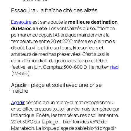
Essaouira : la fraîche cité des alizés
Essaouira
est sans doute la
meilleure destination
du Maroc en été
. Les vents alizés qui soufflent en
permanence depuis l’Atlantique maintiennent la
température entre 20 et 25°C même en plein mois
d’août. La ville attire surfeurs, kitesurfeurs et
amateurs de médinas préservées. C’est aussi la
capitale mondiale du gnaoua avec son célèbre
festival en juin. Comptez 300-600 DH la nuit en
riad
(27-55€).
Agadir : plage et soleil avec une brise
fraîche
Agadir
bénéficie d’un micro-climat exceptionnel :
ensoleillée presque toute l’année mais tempérée par
l’Atlantique. En été, les températures oscillent entre
22 et 30°C sur la plage — bien loin des 45°C de
Marrakech. La longue plage de sable blond d’Agadir