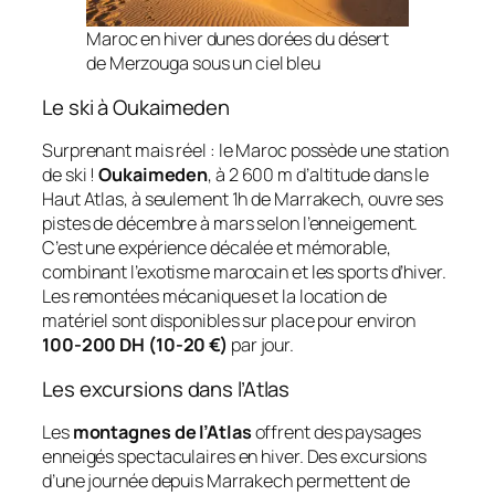
Maroc en hiver dunes dorées du désert
de Merzouga sous un ciel bleu
Le ski à Oukaimeden
Surprenant mais réel : le Maroc possède une station
de ski !
Oukaimeden
, à 2 600 m d’altitude dans le
Haut Atlas, à seulement 1h de Marrakech, ouvre ses
pistes de décembre à mars selon l’enneigement.
C’est une expérience décalée et mémorable,
combinant l’exotisme marocain et les sports d’hiver.
Les remontées mécaniques et la location de
matériel sont disponibles sur place pour environ
100-200 DH (10-20 €)
par jour.
Les excursions dans l’Atlas
Les
montagnes de l’Atlas
offrent des paysages
enneigés spectaculaires en hiver. Des excursions
d’une journée depuis Marrakech permettent de