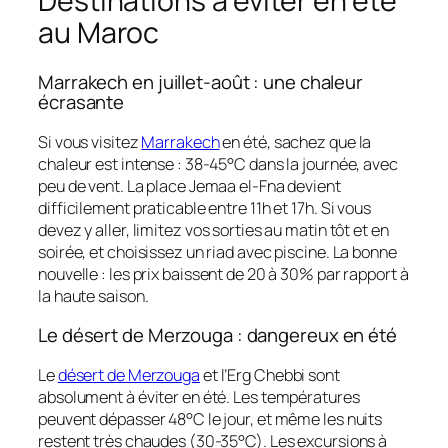
Destinations à éviter en été
au Maroc
Marrakech en juillet-août : une chaleur
écrasante
Si vous visitez
Marrakech
en été, sachez que la
chaleur est intense : 38-45°C dans la journée, avec
peu de vent. La place Jemaa el-Fna devient
difficilement praticable entre 11h et 17h. Si vous
devez y aller, limitez vos sorties au matin tôt et en
soirée, et choisissez un riad avec piscine. La bonne
nouvelle : les prix baissent de 20 à 30% par rapport à
la haute saison.
Le désert de Merzouga : dangereux en été
Le
désert de Merzouga
et l’Erg Chebbi sont
absolument à éviter en été. Les températures
peuvent dépasser 48°C le jour, et même les nuits
restent très chaudes (30-35°C). Les excursions à