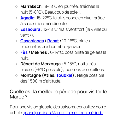
Marrakech :
8-18°C en journée, fraîches la
nuit (5-8°C). Beaucoup de soleil.
Agadir
:
15-22°C, la plus douce en hiver grâce
à sa position méridionale.
Essaouira
:
12-18°C mais vent fort (la « ville du
vent »).
Casablanca
/
Rabat
:
10-16°C, pluies
fréquentes en décembre-janvier.
Fès
/ Meknès :
6-14°C, possibilité de gelées la
nuit.
Désert de Merzouga :
5-18°C, nuits très
froides (-5°C possible), journées ensoleillées.
Montagne (Atlas,
Toubkal
) :
Neige possible
dès 1 500 m d’altitude.
Quelle est la meilleure période pour visiter le
Maroc ?
Pour une vision globale des saisons, consultez notre
article
quand partir au Maroc : la meilleure période