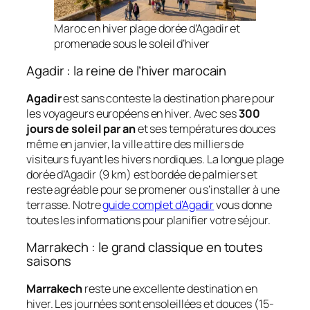
Maroc en hiver plage dorée d’Agadir et
promenade sous le soleil d’hiver
Agadir : la reine de l’hiver marocain
Agadir
est sans conteste la destination phare pour
les voyageurs européens en hiver. Avec ses
300
jours de soleil par an
et ses températures douces
même en janvier, la ville attire des milliers de
visiteurs fuyant les hivers nordiques. La longue plage
dorée d’Agadir (9 km) est bordée de palmiers et
reste agréable pour se promener ou s’installer à une
terrasse. Notre
guide complet d’Agadir
vous donne
toutes les informations pour planifier votre séjour.
Marrakech : le grand classique en toutes
saisons
Marrakech
reste une excellente destination en
hiver. Les journées sont ensoleillées et douces (15-