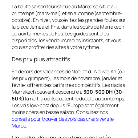
La haute saison touristique au Maroc se situe au
printemps (mars-mai) et en automne (septembre-
octobre). En hiver, vous évitez les grandes foules sur
la place Jemaa el-Fna, dans les souks de Marrakech
ou aux tanneries de Fès. Les guides sont plus
disponibles, les vendeurs moins insistants, et vous
pouvez profiter des sites à votre rythme.
Des prix plus attractifs
En dehors des vacances de Noël et du Nouvel An (où
les prix grimpent), les mois de novembre, janvier et
février offrent des tarifs très compétitifs. Les riads à
Marrakech peuvent descendre à
300-500 DH (30-
50 €)
la nuit là où ils coûtent le double au printemps.
Les vols low-cost depuis l’Europe sont également
moins chers en basse saison. Consultez nos
conseils pour trouver des vols pas chers vers le
Maroc
.
Un cadre idéal pour certaines activités