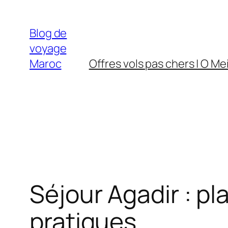
Aller
au
Blog de
contenu
voyage
Maroc
Offres vols pas chers | O Mei
Séjour Agadir : pl
pratiques