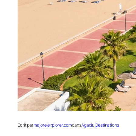
Écrit par
majorelexplorer.com
dans
Agadir
, 
Destinations