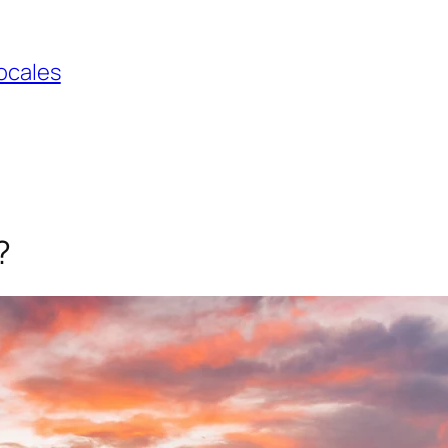
locales
?