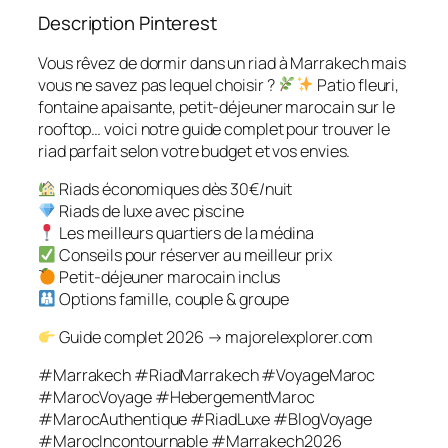
Description Pinterest
Vous rêvez de dormir dans un riad à Marrakech mais
vous ne savez pas lequel choisir ?
Patio fleuri,
fontaine apaisante, petit-déjeuner marocain sur le
rooftop… voici notre guide complet pour trouver le
riad parfait selon votre budget et vos envies.
Riads économiques dès 30€/nuit
Riads de luxe avec piscine
Les meilleurs quartiers de la médina
Conseils pour réserver au meilleur prix
Petit-déjeuner marocain inclus
Options famille, couple & groupe
Guide complet 2026 → majorelexplorer.com
#Marrakech #RiadMarrakech #VoyageMaroc
#MarocVoyage #HebergementMaroc
#MarocAuthentique #RiadLuxe #BlogVoyage
#MarocIncontournable #Marrakech2026