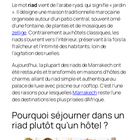
Le mot
riad
vient de l’arabe
ryad
, qui signifie « jardin
». Il désigne une maison traditionnelle marocaine
organisée autour d’un patio central, souvent orné
d’une fontaine, de plantes et de mosaïques de
zellige
. Contrairement aux hôtels classiques, les
riads s’ouvrent vers l’intérieur, préservant à la fois la
fraîcheur et l’intimité des habitants, loin de
l’agitation des ruelles.
Aujourd’hui, la plupart des riads de Marrakech ont
été restaurés et transformés en maisons d’hôtes de
charme, allant du riad simple et authentique au
palace de luxe avec piscine sur rooftop. C’est l’une
des raisons pour lesquelles
Marrakech
reste l’une
des destinations les plus prisées d’Afrique.
Pourquoi séjourner dans un
riad plutôt qu’un hôtel ?