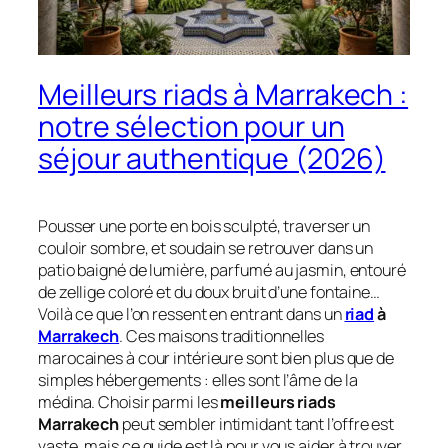
Meilleurs riads à Marrakech :
notre sélection pour un
séjour authentique (2026)
Pousser une porte en bois sculpté, traverser un
couloir sombre, et soudain se retrouver dans un
patio baigné de lumière, parfumé au jasmin, entouré
de zellige coloré et du doux bruit d’une fontaine…
Voilà ce que l’on ressent en entrant dans un
riad
à
Marrakech
. Ces maisons traditionnelles
marocaines à cour intérieure sont bien plus que de
simples hébergements : elles sont l’âme de la
médina. Choisir parmi les
meilleurs riads
Marrakech
peut sembler intimidant tant l’offre est
vaste, mais ce guide est là pour vous aider à trouver