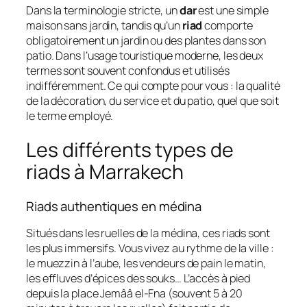
Dans la terminologie stricte, un
dar
est une simple
maison sans jardin, tandis qu’un
riad
comporte
obligatoirement un jardin ou des plantes dans son
patio. Dans l’usage touristique moderne, les deux
termes sont souvent confondus et utilisés
indifféremment. Ce qui compte pour vous : la qualité
de la décoration, du service et du patio, quel que soit
le terme employé.
Les différents types de
riads à Marrakech
Riads authentiques en médina
Situés dans les ruelles de la médina, ces riads sont
les plus immersifs. Vous vivez au rythme de la ville :
le muezzin à l’aube, les vendeurs de pain le matin,
les effluves d’épices des souks… L’accès à pied
depuis la place Jemââ el-Fna (souvent 5 à 20