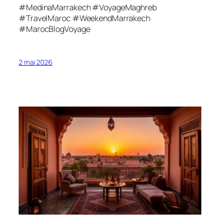
#MedinaMarrakech #VoyageMaghreb
#TravelMaroc #WeekendMarrakech
#MarocBlogVoyage
2 mai 2026