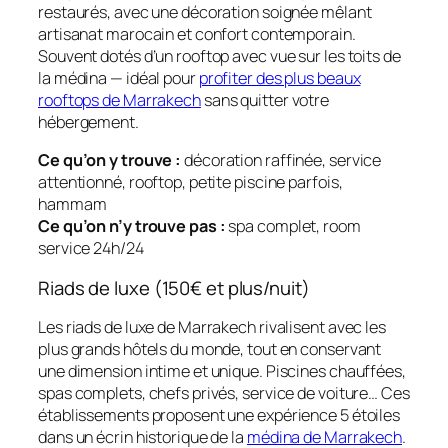
restaurés, avec une décoration soignée mêlant
artisanat marocain et confort contemporain.
Souvent dotés d’un rooftop avec vue sur les toits de
la médina — idéal pour
profiter des plus beaux
rooftops de Marrakech
sans quitter votre
hébergement.
Ce qu’on y trouve :
décoration raffinée, service
attentionné, rooftop, petite piscine parfois,
hammam
Ce qu’on n’y trouve pas :
spa complet, room
service 24h/24
Riads de luxe (150€ et plus/nuit)
Les riads de luxe de Marrakech rivalisent avec les
plus grands hôtels du monde, tout en conservant
une dimension intime et unique. Piscines chauffées,
spas complets, chefs privés, service de voiture… Ces
établissements proposent une expérience 5 étoiles
dans un écrin historique de la
médina de Marrakech
.