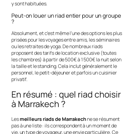
y sont habituées.
Peut-on louer un riad entier pour un groupe
?
Absolument, et c’est même l’une des options les plus
prisées pour les voyages entre amis, les séminaires
ou les retraites de yoga. De nombreux riads
proposent des tarifs de location exclusive (toutes
les chambres) à partir de 500€ à 1 500€ la nuit selon
la taille et le standing. Cela inclut généralement le
personnel, le petit-déjeuner et parfois un cuisinier
privatif.
En résumé : quel riad choisir
à Marrakech ?
Les
meilleurs riads de Marrakech
ne se résument
pas à une liste : ils correspondent à un moment de
vie, un type de voyageur, une envie particulière. Ce