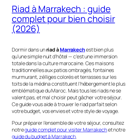
Riad à Marrakech : guide
complet pour bien choisir
(2026)
Dormir dans un
riad à
Marrakech
est bien plus
qu’une simple nuit d’hôtel — c’est une immersion
totale dans la culture marocaine. Ces maisons
traditionnelles aux patios ombragés, fontaines
murmurant, zélliges colorés et terrasses sur les
toits de la médina constituent l’hébergement le plus
emblématique du Maroc. Mais tous les riads ne se
valent pas, et mal choisir peut gâcher votre séjour.
Ce guide vous aide à trouver le riad parfait selon
votre budget, vos envies et votre style de voyage.
Pour préparer l’ensemble de votre séjour, consultez
notre
guide complet pour visiter Marrakech
et notre
guide du budget à Marrakech
.