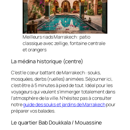
Meilleurs riads Marrakech : patio
classique avec zellige, fontaine centrale
et orangers
La médina historique (centre)
C’est le cœur battant de Marrakech : souks,
mosquées, derbs (ruelles) animées. Séjourner ici,
c’est être à 5 minutes à pied de tout. Idéal pour les
voyageurs qui veulent s’immerger totalement dans
l’atmosphère de la ville. N’hésitez pas à consulter
notre
guide des souks et jardins de Marrakech
pour
préparer vos balades.
Le quartier Bab Doukkala / Mouassine