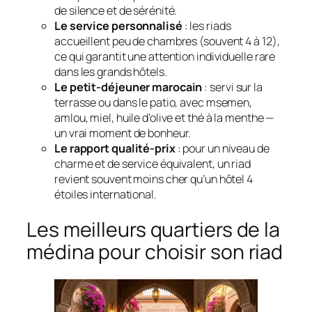
de silence et de sérénité.
Le service personnalisé
: les riads
accueillent peu de chambres (souvent 4 à 12),
ce qui garantit une attention individuelle rare
dans les grands hôtels.
Le petit-déjeuner marocain
: servi sur la
terrasse ou dans le patio, avec msemen,
amlou, miel, huile d’olive et thé à la menthe —
un vrai moment de bonheur.
Le rapport qualité-prix
: pour un niveau de
charme et de service équivalent, un riad
revient souvent moins cher qu’un hôtel 4
étoiles international.
Les meilleurs quartiers de la
médina pour choisir son riad