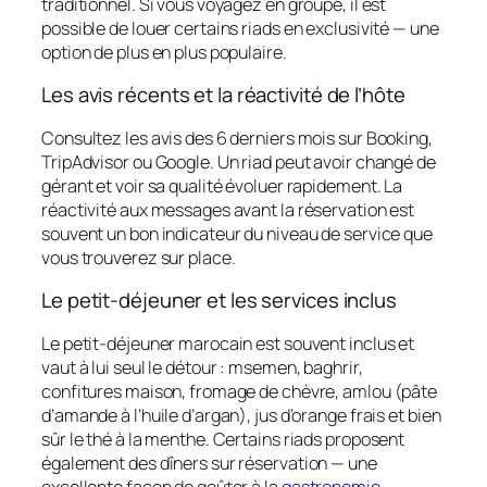
traditionnel. Si vous voyagez en groupe, il est
possible de louer certains riads en exclusivité — une
option de plus en plus populaire.
Les avis récents et la réactivité de l’hôte
Consultez les avis des 6 derniers mois sur Booking,
TripAdvisor ou Google. Un riad peut avoir changé de
gérant et voir sa qualité évoluer rapidement. La
réactivité aux messages avant la réservation est
souvent un bon indicateur du niveau de service que
vous trouverez sur place.
Le petit-déjeuner et les services inclus
Le petit-déjeuner marocain est souvent inclus et
vaut à lui seul le détour : msemen, baghrir,
confitures maison, fromage de chèvre, amlou (pâte
d’amande à l’huile d’argan), jus d’orange frais et bien
sûr le thé à la menthe. Certains riads proposent
également des dîners sur réservation — une
excellente façon de goûter à la
gastronomie