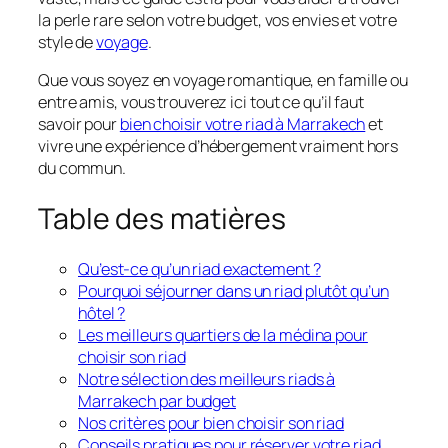
la perle rare selon votre budget, vos envies et votre
style de
voyage
.
Que vous soyez en voyage romantique, en famille ou
entre amis, vous trouverez ici tout ce qu’il faut
savoir pour
bien choisir votre riad à Marrakech
et
vivre une expérience d’hébergement vraiment hors
du commun.
Table des matières
Qu’est-ce qu’un riad exactement ?
Pourquoi séjourner dans un riad plutôt qu’un
hôtel ?
Les meilleurs quartiers de la médina pour
choisir son riad
Notre sélection des meilleurs riads à
Marrakech par budget
Nos critères pour bien choisir son riad
Conseils pratiques pour réserver votre riad