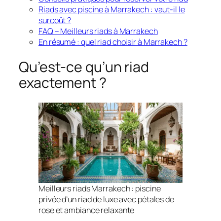
Riads avec piscine à Marrakech : vaut-il le
surcoût ?
FAQ – Meilleurs riads à Marrakech
En résumé : quel riad choisir à Marrakech ?
Qu’est-ce qu’un riad
exactement ?
Meilleurs riads Marrakech : piscine
privée d’un riad de luxe avec pétales de
rose et ambiance relaxante