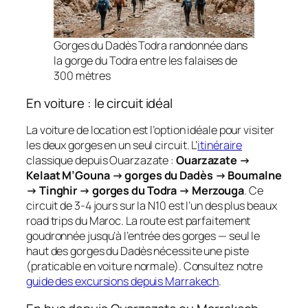
Gorges du Dadès Todra randonnée dans
la gorge du Todra entre les falaises de
300 mètres
En voiture : le circuit idéal
La voiture de location est l’option idéale pour visiter
les deux gorges en un seul circuit. L’
itinéraire
classique depuis Ouarzazate :
Ouarzazate →
Kelaat M’Gouna → gorges du Dadès → Boumalne
→ Tinghir → gorges du Todra → Merzouga
. Ce
circuit de 3-4 jours sur la N10 est l’un des plus beaux
road trips du Maroc. La route est parfaitement
goudronnée jusqu’à l’entrée des gorges — seul le
haut des gorges du Dadès nécessite une piste
(praticable en voiture normale). Consultez notre
guide des excursions depuis Marrakech
.