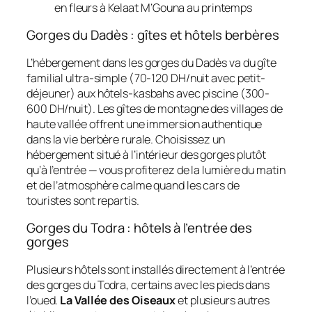
en fleurs à Kelaat M’Gouna au printemps
Gorges du Dadès : gîtes et hôtels berbères
L’hébergement dans les gorges du Dadès va du gîte
familial ultra-simple (70-120 DH/nuit avec petit-
déjeuner) aux hôtels-kasbahs avec piscine (300-
600 DH/nuit). Les gîtes de montagne des villages de
haute vallée offrent une immersion authentique
dans la vie berbère rurale. Choisissez un
hébergement situé à l’intérieur des gorges plutôt
qu’à l’entrée — vous profiterez de la lumière du matin
et de l’atmosphère calme quand les cars de
touristes sont repartis.
Gorges du Todra : hôtels à l’entrée des
gorges
Plusieurs hôtels sont installés directement à l’entrée
des gorges du Todra, certains avec les pieds dans
l’oued.
La Vallée des Oiseaux
et plusieurs autres