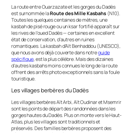
La route entre Ouarzazate et les gorges du Dadès
est surnommée la
Route des Mille Kasbahs
(N10).
Toutes les quelques centaines de mètres, une
kasbah de pisé rouge ou un ksar fortifié apparaît sur
les rives de l’oued Dadès — certaines en excellent
état de conservation, d’autres en ruines
romantiques. La kasbah d’Aït Benhaddou (UNESCO),
que nous avons déjà couverte dans notre
guide
spécifique
, est la plus célèbre. Mais des dizaines
d’autres kasbahs moins connues le long de la route
offrent des arrêts photo exceptionnels sans la foule
touristique.
Les villages berbères du Dadès
Les villages berbères Aït Arbi, Aït Oudinar et Msemrir
sont les points de départ des randonnées dans les
gorges hautes du Dadès. Plus on monte vers le Haut-
Atlas, plus les villages sont traditionnels et
préservés. Des familles berbères proposent des