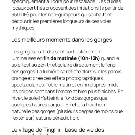
spécifiquement à Todra pour l’escalade. Des guides
locaux certifiés proposent des initiations (à partir de
350 DH) pour les non-grimpeurs qui souhaitent
découvrir les premières longueurs de ces voies
mythiques.
Les meilleurs moments dans les gorges
Les gorges du Todra sont particulièrement
lumineuses en
fin de matinée (10h-13h)
quand le
soleil est au zénith et éclaire directement le fond
des gorges. La lumière se reflète alors sur les parois
orange et crée des effets photographiques
spectaculaires. Tôt le matin et en fin d’après-midi,
les gorges sont dans l’ombre et bien plus fraîches. En
hiver, le soleil n’atteint le fond des gorges que
quelques heures par jour. En été, la fraîcheur
naturelle des gorges (plusieurs degrés de moins que
l’extérieur) est une bénédiction.
Le village de Tinghir : base de vie des