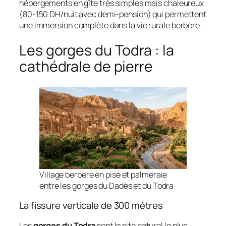
hébergements en gîte très simples mais chaleureux
(80-150 DH/nuit avec demi-pension) qui permettent
une immersion complète dans la vie rurale berbère.
Les gorges du Todra : la
cathédrale de pierre
Village berbère en pisé et palmeraie
entre les gorges du Dadès et du Todra
La fissure verticale de 300 mètres
Les
gorges du Todra
sont le site naturel le plus