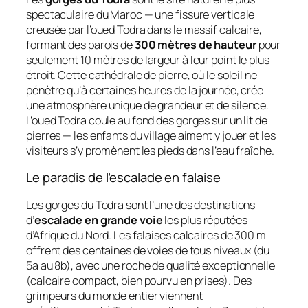
spectaculaire du Maroc — une fissure verticale
creusée par l’oued Todra dans le massif calcaire,
formant des parois de
300 mètres de hauteur
pour
seulement 10 mètres de largeur à leur point le plus
étroit. Cette cathédrale de pierre, où le soleil ne
pénètre qu’à certaines heures de la journée, crée
une atmosphère unique de grandeur et de silence.
L’oued Todra coule au fond des gorges sur un lit de
pierres — les enfants du village aiment y jouer et les
visiteurs s’y promènent les pieds dans l’eau fraîche.
Le paradis de l’escalade en falaise
Les gorges du Todra sont l’une des destinations
d’
escalade en grande voie
les plus réputées
d’Afrique du Nord. Les falaises calcaires de 300 m
offrent des centaines de voies de tous niveaux (du
5a au 8b), avec une roche de qualité exceptionnelle
(calcaire compact, bien pourvu en prises). Des
grimpeurs du monde entier viennent