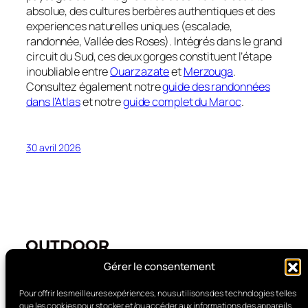
absolue, des cultures berbères authentiques et des
experiences naturelles uniques (escalade,
randonnée, Vallée des Roses). Intégrés dans le grand
circuit du Sud, ces deux gorges constituent l’étape
inoubliable entre
Ouarzazate
et
Merzouga
.
Consultez également notre
guide des randonnées
dans l’Atlas
et notre
guide complet du Maroc
.
30 avril 2026
Gérer le consentement
Blog de voyage Maroc
Pour offrir les meilleures expériences, nous utilisons des technologies telles
que les cookies pour stocker et/ou accéder aux informations des appareils.