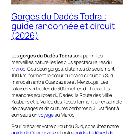
Gorges du Dadès Todra :
guide randonnée et circuit
(2026)
Les
gorges du Dadès Todra
sont parmi les
merveilles naturelles les plus spectaculaires du
Maroc
. Ces deux gorges, distantes de seulement
100 km, forment le cœur du grand circuit du Sud
marocain entre Ouarzazate et Merzouga. Les
falaises verticales de 300 mètres du Todra, les
méandres sculptés du Dadès, la Route des Mille
Kasbahs et la Vallée des Roses forment un ensemble
de paysages et de cultures berbères qui justifient à
eux seuls un
voyage
au Maroc.
Pour préparer votre circuit du Sud, consultez notre
guide de Ouarzazate
et notre
guide du désert de