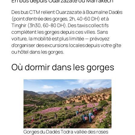
En bus depuis Ouarzazate ou Marrakech
Des bus CTM relient Ouarzazate à Boumalne Dadès
(point d’entrée des gorges, 2h, 40-60 DH) et à
Tinghir (3h30, 60-80 DH). Des taxis collectifs
complètent les gorges depuis ces villes. Sans
voiture, la mobilité est plus limitée — prévoyez
d’organiser des excursions locales depuis votre gîte
ou hôtel dans les gorges.
Où dormir dans les gorges
Gorges du Dadès Todra vallée des roses