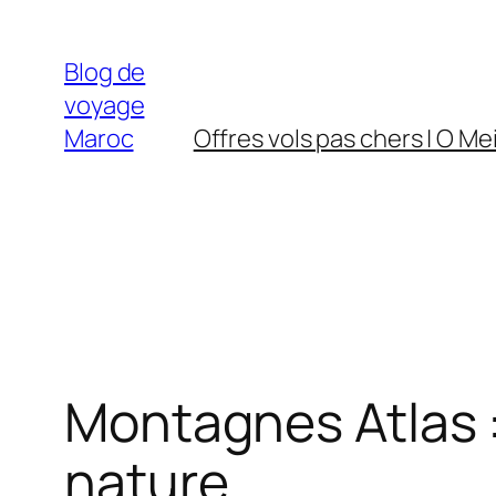
Aller
au
Blog de
contenu
voyage
Maroc
Offres vols pas chers | O Mei
Montagnes Atlas 
nature