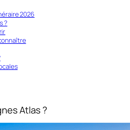
inéraire 2026
s ?
ir
connaître
?
locales
gnes Atlas ?